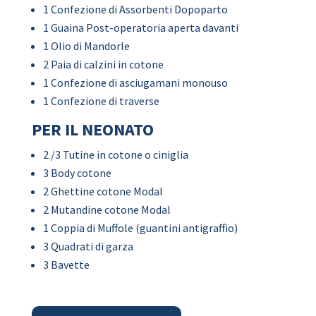
1 Confezione di Assorbenti Dopoparto
1 Guaina Post-operatoria aperta davanti
1 Olio di Mandorle
2 Paia di calzini in cotone
1 Confezione di asciugamani monouso
1 Confezione di traverse
PER IL NEONATO
2 /3 Tutine in cotone o ciniglia
3 Body cotone
2 Ghettine cotone Modal
2 Mutandine cotone Modal
1 Coppia di Muffole (guantini antigraffio)
3 Quadrati di garza
3 Bavette