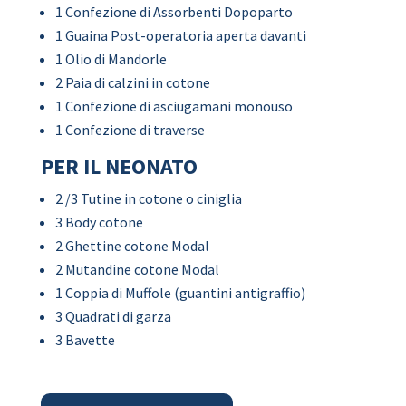
1 Confezione di Assorbenti Dopoparto
1 Guaina Post-operatoria aperta davanti
1 Olio di Mandorle
2 Paia di calzini in cotone
1 Confezione di asciugamani monouso
1 Confezione di traverse
PER IL NEONATO
2 /3 Tutine in cotone o ciniglia
3 Body cotone
2 Ghettine cotone Modal
2 Mutandine cotone Modal
1 Coppia di Muffole (guantini antigraffio)
3 Quadrati di garza
3 Bavette