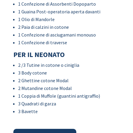
1 Confezione di Assorbenti Dopoparto
1 Guaina Post-operatoria aperta davanti
1 Olio di Mandorle
2 Paia di calzini in cotone
1 Confezione di asciugamani monouso
1 Confezione di traverse
PER IL NEONATO
2 /3 Tutine in cotone o ciniglia
3 Body cotone
2 Ghettine cotone Modal
2 Mutandine cotone Modal
1 Coppia di Muffole (guantini antigraffio)
3 Quadrati di garza
3 Bavette